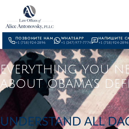
Skip to content
ПОЗВОНИТЕ НАМ
WHATSAPP
НАПИШИТЕ С
+1 (718) 924-2896
+1 (347) 977-7774
+1 (718) 924-2896
EVERYTHING YOU N
ABOUT OBAMA’S DEF
UNDERSTAND ALL DAC