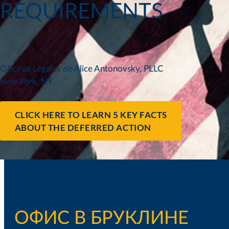
REQUIREMENTS
Oficinas Legales
de
Alice Antonovsky, PLLC
New York, NY
CLICK HERE TO LEARN 5 KEY FACTS
ABOUT THE DEFERRED ACTION
ОФИС В БРУКЛИНЕ