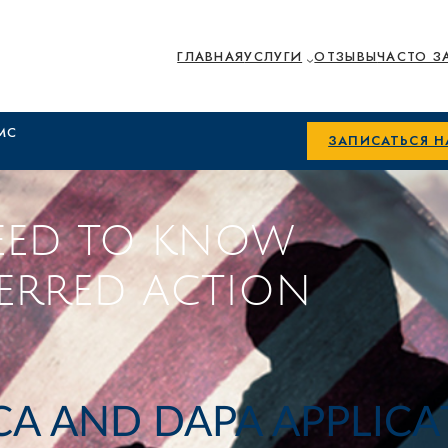
ГЛАВНАЯ
УСЛУГИ
ОТЗЫВЫ
ЧАСТО З
МС
ЗАПИСАТЬСЯ 
EED TO KNOW
ERRED ACTION
A AND DAPA APPLICA