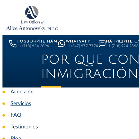
Skip to content
ПОЗВОНИТЕ НАМ
WHATSAPP
НАПИШИТЕ С
+1 (718) 924-2896
+1 (347) 977-7774
+1 (718) 924-2896
POR QUE CON
INMIGRACIÓN
Acerca de
Servicios
FAQ
Testimonios
Blog