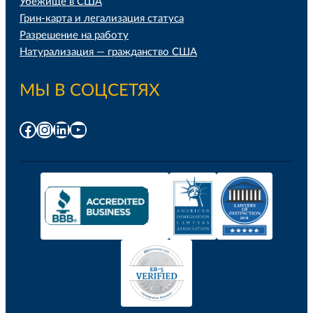
Убежище в США
Грин-карта и легализация статуса
Разрешение на работу
Натурализация — гражданство США
МЫ В СОЦСЕТЯХ
Facebook
Instagram
LinkedIn
YouTube