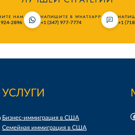
НИТЕ НАМ
НАПИШИТЕ В WHATSAPP
НАПИШ
) 924-2896
+1 (347) 977-7774
+1 (718
УСЛУГИ
F
h
Бизнес-иммиграция в США
Семейная иммиграция в США