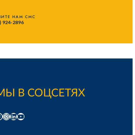
ИТЕ НАМ СМС
) 924-2896
МЫ В СОЦСЕТЯХ
acebook
Instagram
LinkedIn
YouTube