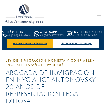
Skip to content
LLÁMENOS
WHATSAPP
ENVÍENOS UN TEXTO
+1 (718) 924-2896
+1 (347) 977-7774
+1 (718) 924-2896
RESERVE UNA CONSULTA
ENVÍENOS UN MENSAJE
LEY DE INMIGRACIÓN HONESTA Y CONFIABLE ·
ENGLISH · ESPAÑOL · РУССКИЙ
ABOGADA DE INMIGRACIÓN
EN NYC ALICE ANTONOVSKY:
20 AÑOS DE
REPRESENTACIÓN LEGAL
EXITOSA