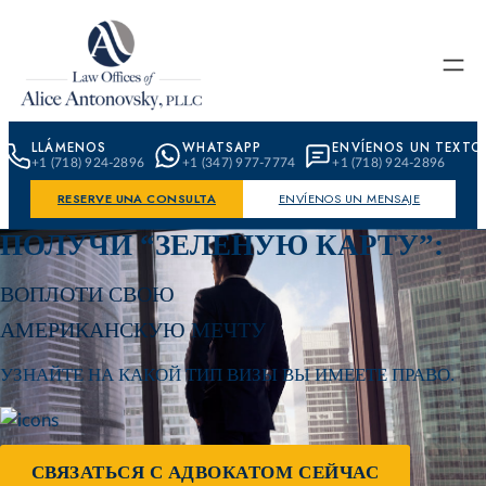
Skip to content
LLÁMENOS
WHATSAPP
ENVÍENOS UN TEXTO
+1 (718) 924-2896
+1 (347) 977-7774
+1 (718) 924-2896
RESERVE UNA CONSULTA
ENVÍENOS UN MENSAJE
ПОЛУЧИ “ЗЕЛЕНУЮ КАРТУ”:
ВОПЛОТИ СВОЮ
АМЕРИКАНСКУЮ МЕЧТУ
УЗНАЙТЕ НА КАКОЙ ТИП ВИЗЫ ВЫ ИМЕЕТЕ ПРАВО.
СВЯЗАТЬСЯ С АДВОКАТОМ CЕЙЧАС