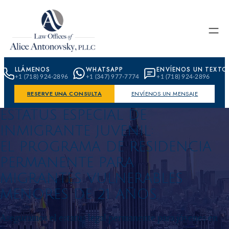
Skip to content
LLÁMENOS
WHATSAPP
ENVÍENOS UN TEXTO
+1 (718) 924-2896
+1 (347) 977-7774
+1 (718) 924-2896
RESERVE UNA CONSULTA
ENVÍENOS UN MENSAJE
ESTATUS ESPECIAL DE
INMIGRANTE JUVENIL:
EL PROGRAMA DE RESIDENCIA
PERMANENTE PARA
MIGRANTES VULNERABLES
MENORES DE 21 AÑOS.
Aseguramos el estatus legal permanente para jóvenes en