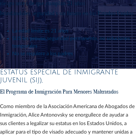
riesgo antes de que,
cumplan 21 años
brindándoles seguridad y un futuro en los Estados Unidos.
La edad límite es 21 años
SIJS les provee seguridad permanente, no soluciones
temporales
No se requiere a los padres
ESTATUS ESPECIAL DE INMIGRANTE
JUVENIL (SIJ),
El Programa de Inmigración Para Menores Maltratados
Como miembro de la Asociación Americana de Abogados de
Inmigración, Alice Antonovsky se enorgullece de ayudar a
sus clientes a legalizar su estatus en los Estados Unidos, a
aplicar para el tipo de visado adecuado y mantener unidas a