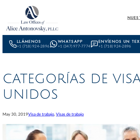
Skip to content
NUES
LLÁMENOS
WHATSAPP
ENVÍENOS UN TE
+1 (718) 924-2896
+1 (347) 977-7774
+1 (718) 924-2896
CATEGORÍAS DE VIS
UNIDOS
May 30, 2019
Visa de trabajo
, 
Visas de trabajo