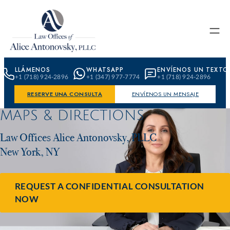
Skip to content
LLÁMENOS
WHATSAPP
ENVÍENOS UN TEXTO
+1 (718) 924-2896
+1 (347) 977-7774
+1 (718) 924-2896
RESERVE UNA CONSULTA
ENVÍENOS UN MENSAJE
MAPS & DIRECTIONS
Law Offices Alice Antonovsky, PLLC
New York, NY
REQUEST A CONFIDENTIAL CONSULTATION
NOW