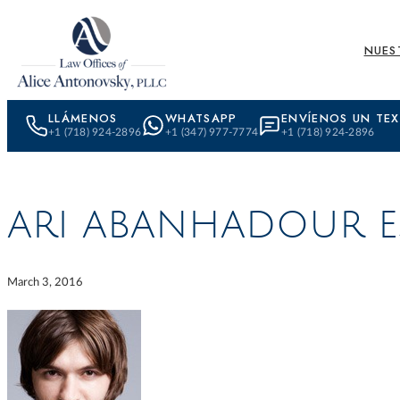
Skip to content
NUES
LLÁMENOS
WHATSAPP
ENVÍENOS UN TE
+1 (718) 924-2896
+1 (347) 977-7774
+1 (718) 924-2896
ARI ABANHADOUR E
March 3, 2016