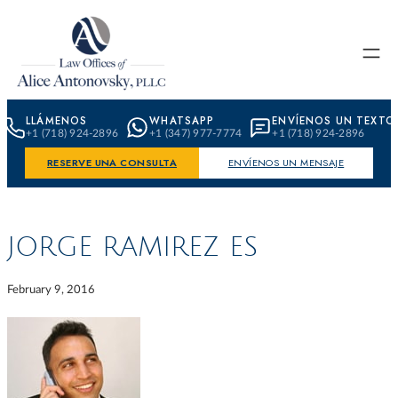
Skip to content
LLÁMENOS
WHATSAPP
ENVÍENOS UN TEXTO
+1 (718) 924-2896
+1 (347) 977-7774
+1 (718) 924-2896
RESERVE UNA CONSULTA
ENVÍENOS UN MENSAJE
JORGE RAMIREZ ES
February 9, 2016