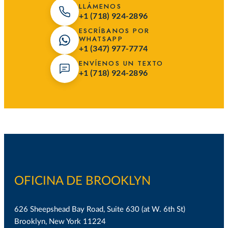
LLÁMENOS
+1 (718) 924-2896
ESCRÍBANOS POR
WHATSAPP
+1 (347) 977-7774
ENVÍENOS UN TEXTO
+1 (718) 924-2896
OFICINA DE BROOKLYN
626 Sheepshead Bay Road, Suite 630 (at W. 6th St)
Brooklyn, New York 11224