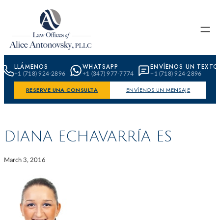
Skip to content
LLÁMENOS
WHATSAPP
ENVÍENOS UN TEXTO
+1 (718) 924-2896
+1 (347) 977-7774
+1 (718) 924-2896
RESERVE UNA CONSULTA
ENVÍENOS UN MENSAJE
DIANA ECHAVARRÍA ES
March 3, 2016