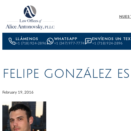
Skip to content
NUES
LLÁMENOS
WHATSAPP
ENVÍENOS UN TE
+1 (718) 924-2896
+1 (347) 977-7774
+1 (718) 924-2896
FELIPE GONZÁLEZ ES
February 19, 2016