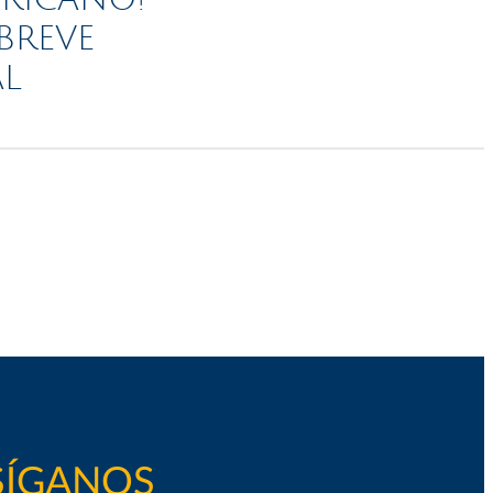
ERICANO!
BREVE
AL
SÍGANOS