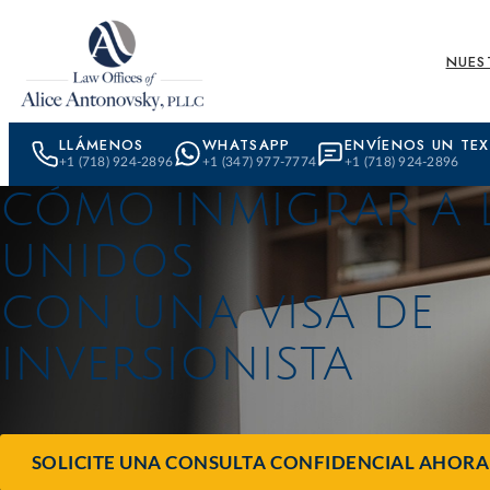
Skip to content
NUES
LLÁMENOS
WHATSAPP
ENVÍENOS UN TE
+1 (718) 924-2896
+1 (347) 977-7774
+1 (718) 924-2896
CÓMO INMIGRAR A 
UNIDOS
CON UNA VISA DE
INVERSIONISTA
SOLICITE UNA CONSULTA CONFIDENCIAL AHORA